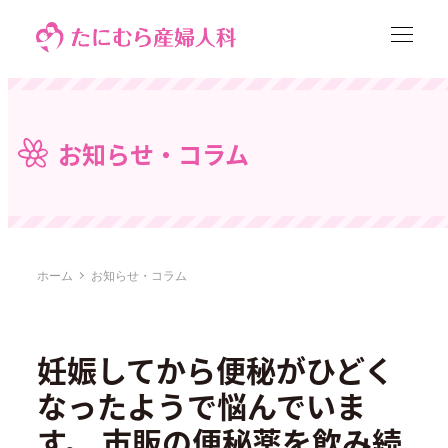
メ
イ
ン
コ
ン
お知らせ・コラム
テ
ン
ツ
へ
移
ホーム
お知らせ・コラム
動
妊娠してから便秘がひどく
なったようで悩んでいま
す。 市販の便秘薬を飲み続