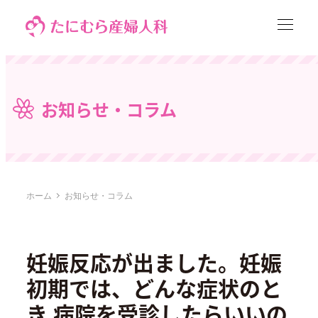
メ
イ
ン
コ
ン
お知らせ・コラム
テ
ン
ツ
へ
移
ホーム
お知らせ・コラム
動
妊娠反応が出ました。妊娠
初期では、どんな症状のと
き 病院を受診したらいいの